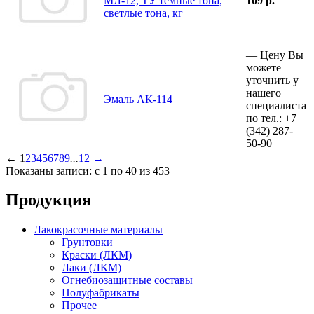
МЛ-12, ТУ темные тона,
109 р.
светлые тона, кг
—
Цену Вы
можете
уточнить у
нашего
Эмаль АК-114
специалиста
по тел.:
+7
(342)
287-
50-90
←
1
2
3
4
5
6
7
8
9
...
12
→
Показаны записи: с 1 по 40 из 453
Продукция
Лакокрасочные материалы
Грунтовки
Краски (ЛКМ)
Лаки (ЛКМ)
Огнебиозащитные составы
Полуфабрикаты
Прочее