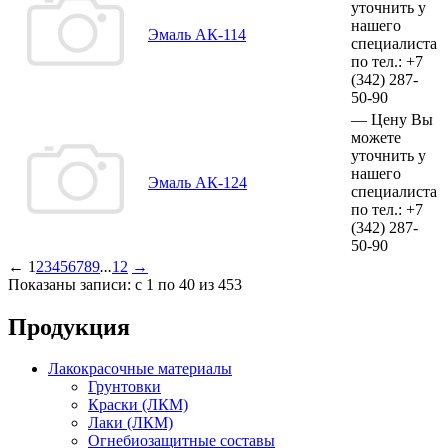
уточнить у
нашего
Эмаль АК-114
специалиста
по тел.:
+7
(342)
287-
50-90
—
Цену Вы
можете
уточнить у
нашего
Эмаль АК-124
специалиста
по тел.:
+7
(342)
287-
50-90
←
1
2
3
4
5
6
7
8
9
...
12
→
Показаны записи: с 1 по 40 из 453
Продукция
Лакокрасочные материалы
Грунтовки
Краски (ЛКМ)
Лаки (ЛКМ)
Огнебиозащитные составы