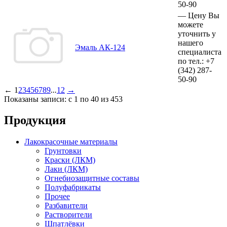
50-90
—
Цену Вы
можете
уточнить у
нашего
Эмаль АК-124
специалиста
по тел.:
+7
(342)
287-
50-90
←
1
2
3
4
5
6
7
8
9
...
12
→
Показаны записи: с 1 по 40 из 453
Продукция
Лакокрасочные материалы
Грунтовки
Краски (ЛКМ)
Лаки (ЛКМ)
Огнебиозащитные составы
Полуфабрикаты
Прочее
Разбавители
Растворители
Шпатлёвки