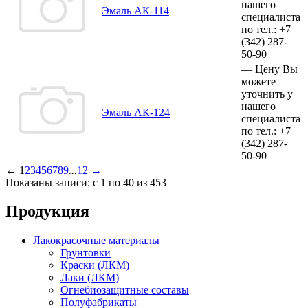
нашего
Эмаль АК-114
специалиста
по тел.:
+7
(342)
287-
50-90
—
Цену Вы
можете
уточнить у
нашего
Эмаль АК-124
специалиста
по тел.:
+7
(342)
287-
50-90
←
1
2
3
4
5
6
7
8
9
...
12
→
Показаны записи: с 1 по 40 из 453
Продукция
Лакокрасочные материалы
Грунтовки
Краски (ЛКМ)
Лаки (ЛКМ)
Огнебиозащитные составы
Полуфабрикаты