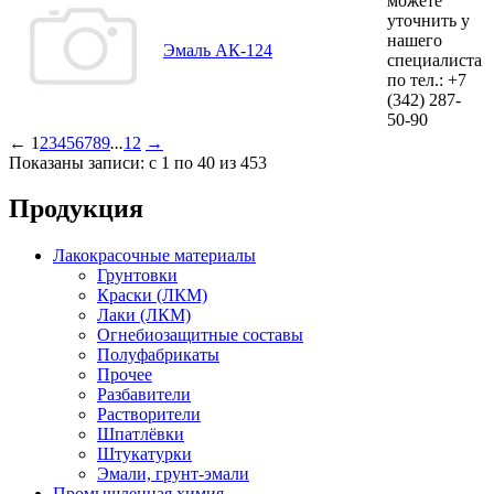
можете
уточнить у
нашего
Эмаль АК-124
специалиста
по тел.:
+7
(342)
287-
50-90
←
1
2
3
4
5
6
7
8
9
...
12
→
Показаны записи: с 1 по 40 из 453
Продукция
Лакокрасочные материалы
Грунтовки
Краски (ЛКМ)
Лаки (ЛКМ)
Огнебиозащитные составы
Полуфабрикаты
Прочее
Разбавители
Растворители
Шпатлёвки
Штукатурки
Эмали, грунт-эмали
Промышленная химия