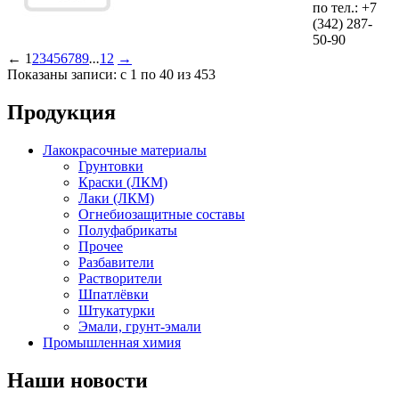
по тел.:
+7
(342)
287-
50-90
←
1
2
3
4
5
6
7
8
9
...
12
→
Показаны записи: с 1 по 40 из 453
Продукция
Лакокрасочные материалы
Грунтовки
Краски (ЛКМ)
Лаки (ЛКМ)
Огнебиозащитные составы
Полуфабрикаты
Прочее
Разбавители
Растворители
Шпатлёвки
Штукатурки
Эмали, грунт-эмали
Промышленная химия
Наши новости