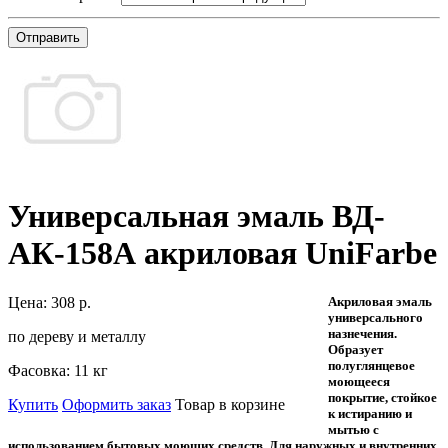
Отправить
Универсальная эмаль ВД-
АК-158А акриловая UniFarbe
Цена:
308 р.
Акриловая эмаль
универсального
назнечения.
по дереву и металлу
Образует
полуглянцевое
Фасовка:
11 кг
моющееся
покрытие, стойкое
Купить
Оформить заказ
Товар в корзине
к истиранию и
мытью с
использованием бытовых моющих средств. Для наружных и внутренних