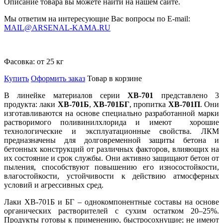
Описание товара вы можете найти на нашем сайте.
Мы ответим на интересующие Вас вопросы по E-mail:
MAIL@ARSENAL-KAMA.RU
Фасовка:
от 25 кг
Купить
Оформить заказ
Товар в корзине
В линейке материалов серии
ХВ-701
представлено 3
продукта: лаки
ХВ-701Б
,
ХВ-701БГ
, пропитка
ХВ-701П
. Они
изготавливаются на основе специально разработанной марки
растворимого поливинилхлорида и имеют хорошие
технологические и эксплуатационные свойства. ЛКМ
предназначены для долговременной защиты бетона и
бетонных конструкций от различных факторов, влияющих на
их состояние и срок службы. Они активно защищают бетон от
пыления, способствуют повышению его износостойкости,
влагостойкости, устойчивости к действию атмосферных
условий и агрессивных сред.
Лаки ХВ-701Б и БГ – однокомпонентные составы на основе
органических растворителей с сухим остатком 20–25%.
Продукты готовы к применению, быстросохнущие; не имеют