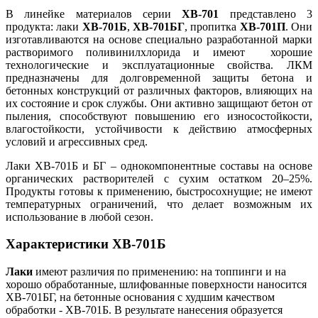
В линейке материалов серии
ХВ-701
представлено 3
продукта: лаки
ХВ-701Б
,
ХВ-701БГ
, пропитка
ХВ-701П
. Они
изготавливаются на основе специально разработанной марки
растворимого поливинилхлорида и имеют хорошие
технологические и эксплуатационные свойства. ЛКМ
предназначены для долговременной защиты бетона и
бетонных конструкций от различных факторов, влияющих на
их состояние и срок службы. Они активно защищают бетон от
пыления, способствуют повышению его износостойкости,
влагостойкости, устойчивости к действию атмосферных
условий и агрессивных сред.
Лаки ХВ-701Б и БГ – однокомпонентные составы на основе
органических растворителей с сухим остатком 20–25%.
Продукты готовы к применению, быстросохнущие; не имеют
температурных ограничений, что делает возможным их
использование в любой сезон.
Характеристики ХВ-701Б
Лаки
имеют различия по применению: на топпинги и на
хорошо обработанные, шлифованные поверхности наносится
ХВ-701БГ, на бетонные основания с худшим качеством
обработки - ХВ-701Б. В результате нанесения образуется