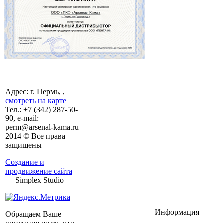
Адрес: г. Пермь, ,
смотреть на карте
Тел.:
+7 (342)
287-50-
90, e-mail:
perm@arsenal-kama.ru
2014 © Все права
защищены
Создание и
продвижение сайта
— Simplex Studio
Информация
Обращаем Ваше
внимание на то, что