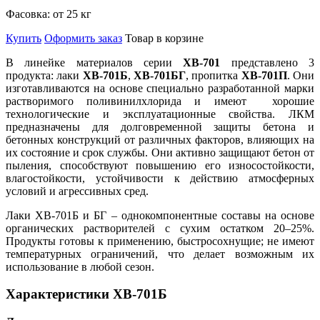
Фасовка:
от 25 кг
Купить
Оформить заказ
Товар в корзине
В линейке материалов серии
ХВ-701
представлено 3
продукта: лаки
ХВ-701Б
,
ХВ-701БГ
, пропитка
ХВ-701П
. Они
изготавливаются на основе специально разработанной марки
растворимого поливинилхлорида и имеют хорошие
технологические и эксплуатационные свойства. ЛКМ
предназначены для долговременной защиты бетона и
бетонных конструкций от различных факторов, влияющих на
их состояние и срок службы. Они активно защищают бетон от
пыления, способствуют повышению его износостойкости,
влагостойкости, устойчивости к действию атмосферных
условий и агрессивных сред.
Лаки ХВ-701Б и БГ – однокомпонентные составы на основе
органических растворителей с сухим остатком 20–25%.
Продукты готовы к применению, быстросохнущие; не имеют
температурных ограничений, что делает возможным их
использование в любой сезон.
Характеристики ХВ-701Б