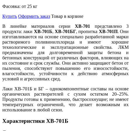
Фасовка:
от 25 кг
Купить
Оформить заказ
Товар в корзине
В линейке материалов серии
ХВ-701
представлено 3
продукта: лаки
ХВ-701Б
,
ХВ-701БГ
, пропитка
ХВ-701П
. Они
изготавливаются на основе специально разработанной марки
растворимого поливинилхлорида и имеют хорошие
технологические и эксплуатационные свойства. ЛКМ
предназначены для долговременной защиты бетона и
бетонных конструкций от различных факторов, влияющих на
их состояние и срок службы. Они активно защищают бетон от
пыления, способствуют повышению его износостойкости,
влагостойкости, устойчивости к действию атмосферных
условий и агрессивных сред.
Лаки ХВ-701Б и БГ – однокомпонентные составы на основе
органических растворителей с сухим остатком 20–25%.
Продукты готовы к применению, быстросохнущие; не имеют
температурных ограничений, что делает возможным их
использование в любой сезон.
Характеристики ХВ-701Б