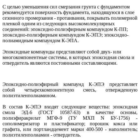
С целью уменьшения сил смерзания грунта с фундаментом
рекомендуется поверхность фундамента, находящуюся в слое
сезонного промерзания - протаивания, покрывать полимерной
пленкой одним из следующих высокомолекулярных
соединений: эпоксидно-полиэфирным компаундом К-ПП;
эпоксидно-полиэфирным компаундом К-ЭПЭ; эпоксидно-
полиамидным компаундом К-ЭПА.
Эпоксидные компаунды представляют собой двух- или
многокомпонентные системы, в которых эпоксидная смола и
отвердитель являются постоянными составляющими.
Эпоксидно-полиэфирный компаунд К-ЭПЭ представляет
собой четырехкомпонентную смесь, отвержденную
полиэтиленполиамином.
В состав К-ЭПЭ входят следующие вещества: эпоксидная
смола ЭД-6 (ГОСТ 10587-63) в качестве основы,
полиэфиракрилат МГФ-9 (ТУ МХП N БУ-1756) -
сополимеризатор и пластификатор; порошок кокса или
графита, или портландцемент марки 400-500 - наполнитель;
полиэтиленполиамин - отвердитель.