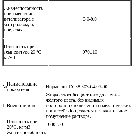
Жизнеспособность
при смешении
катализатора с
3,0-8,0
материалом, ч, в
пределах
Плотность при
температуре 20 ºС,
970±10
кг/м3
Наименование
№
Нормы по ТУ 38.303-04-05-90
показателя
Жидкость от бесцветного до светло-
жёлтого цвета, без видимых
1
Внешний вид
посторонних включений и механических
примесей. Допускается незначительное
помутнение раствора.
Плотность при
1030±30
20°С, кг/м3
Жизнеспособность