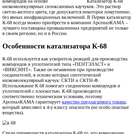
компаундов на основе
низкомолекулярных силоксановых каучуков. Это раствор
светло-желтого цвета, где допускается некоторое помутнение,
без явных инофракционных включений. В Перми катализатор
К-68 всегда можно приобрести в компании АрсеналКАМА –
лучшего поставщика промышленных предприятий не только
в своем регионе, но и в России.
Особенности катализатора К-68
К-68 используется как ускоритель реакций для производства
компаундов и уплотнителей типа «ПЕНТЭЛАСТ» и
«ВИКСИНТ». Также он незаменим при производстве
соединителей, в основе которых синтетический
низкомолекулярный каучук: СКТН и СКТН-Ф.
Использование К 68 помогает соединению компаундов и
уплотнителей с плоскостью. К-68 производится
соответственно техническим условиям, поэтому
АрсеналКАМА гарантирует
качество предлагаемого товара
,
который зачисляют к 4-у классу опасности (не особо опасные
вещества).
Среди преимуществ катализатора К-68 то, что композиции,