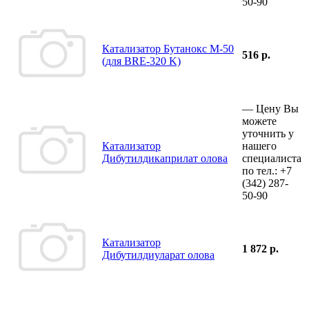
50-90
Катализатор Бутанокс М-50
516 р.
(для BRE-320 K)
—
Цену Вы
можете
уточнить у
Катализатор
нашего
Дибутилдикаприлат олова
специалиста
по тел.:
+7
(342)
287-
50-90
Катализатор
1 872 р.
Дибутилдиуларат олова