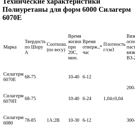
Технические характеристики
Полиуретаны для форм 6000 Силагерм
6070Е
Время
Вяз
Твердость
жизни
Время
осн
Соотнош.
Плотность
Марка
по Шору
при
отверж.,*
пас
(по весу)
г/см3
A
20С,
час
вяз
мин.
ВЗ-
Силагерм
68-75
10-40
6-12
6070Е
200
Силагерм
68-75
10-40
6-24
1,04±0,04
6070П
Силагерм
78-85
1А:2В
10-30
6-12
300
6080