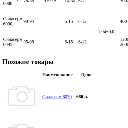
78-85
1А:2В
10-30
6-12
300
6080
Силагерм
90-94
6-15
6-12
400
6090
1,04±0,02
Силагерм
120
95-98
6-15
6-12
6095
200
Похожие товары
Наименование
Цена
Силагерм 6030
660 р.