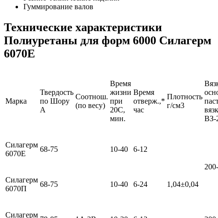
Гуммирование валов
Технические характеристики
Полиуретаны для форм 6000 Силагерм
6070Е
Время
Вяз
Твердость
жизни
Время
осн
Соотнош.
Плотность
Марка
по Шору
при
отверж.,*
пас
(по весу)
г/см3
A
20С,
час
вяз
мин.
ВЗ-
Силагерм
68-75
10-40
6-12
6070Е
200
Силагерм
68-75
10-40
6-24
1,04±0,04
6070П
Силагерм