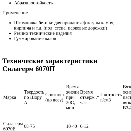
Абразивостойкость
Применение
Штамповка бетона: для придания фактуры камня,
кирпича и т.д. (пол, стена, парковые дорожки)
Резино-технические изделия
Гуммирование валов
Технические характеристики
Силагерм 6070П
Время
Вяз
Твердость
жизни
Время
осн
Соотнош.
Плотность
Марка
по Шору
при
отверж.,*
пас
(по весу)
г/см3
A
20С,
час
вяз
мин.
ВЗ-
Силагерм
68-75
10-40
6-12
6070Е