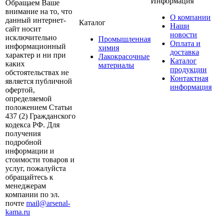
Информация
Обращаем Ваше
внимание на то, что
О компании
данный интернет-
Каталог
Наши
сайт носит
новости
исключительно
Промышленная
Оплата и
информационный
химия
доставка
характер и ни при
Лакокрасочные
Каталог
каких
материалы
продукции
обстоятельствах не
Контактная
является публичной
информация
офертой,
определяемой
положением Статьи
437 (2) Гражданского
кодекса РФ. Для
получения
подробной
информации и
стоимости товаров и
услуг, пожалуйста
обращайтесь к
менеджерам
компании по эл.
почте
mail@arsenal-
kama.ru