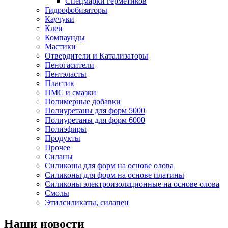
Спецмарки герметиков
Гидрофобизаторы
Каучуки
Клеи
Компаунды
Мастики
Отвердители и Катализаторы
Пеногасители
Пентэласты
Пластик
ПМС и смазки
Полимерные добавки
Полиуретаны для форм 5000
Полиуретаны для форм 6000
Полиэфиры
Продукты
Прочее
Силаны
Силиконы для форм на основе олова
Силиконы для форм на основе платины
Силиконы электроизоляционные на основе олова
Смолы
Этилсиликаты, силапен
Наши новости