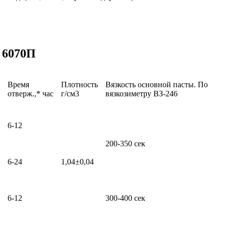
 6070П
Время
Плотность
Вязкость основной пасты. По
отверж.,* час
г/см3
вязкозиметру ВЗ-246
6-12
200-350 сек
6-24
1,04±0,04
6-12
300-400 сек