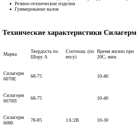
Резино-технические изделия
Гуммирование валов
Технические характеристики Силагерм
Твердость по
Соотнош. (по
Время жизни при
Марка
Шору A
весу)
20С, мин.
Силагерм
68-75
10-40
6070Е
Силагерм
68-75
10-40
6070П
Силагерм
78-85
1А:2В
10-30
6080