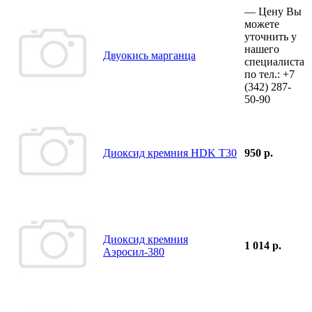
—
Цену Вы
можете
уточнить у
нашего
Двуокись марганца
специалиста
по тел.:
+7
(342)
287-
50-90
Диоксид кремния HDK T30
950 р.
Диоксид кремния
1 014 р.
Аэросил-380