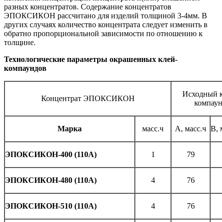
разных концентратов. Содержание концентратов
ЭПОКСИКОН рассчитано для изделий толщиной 3-4мм. В
других случаях количество концентрата следует изменить в
обратно пропорциональной зависимости по отношению к
толщине.
Технологические параметры окрашенных клей-
компаундов
Исходный к
Концентрат ЭПОКСИКОН
компау
Марка
масс.ч
А, масс.ч
В, 
ЭПОКСИКОН-400 (110А)
1
79
ЭПОКСИКОН-480 (110А)
4
76
ЭПОКСИКОН-510 (110А)
4
76