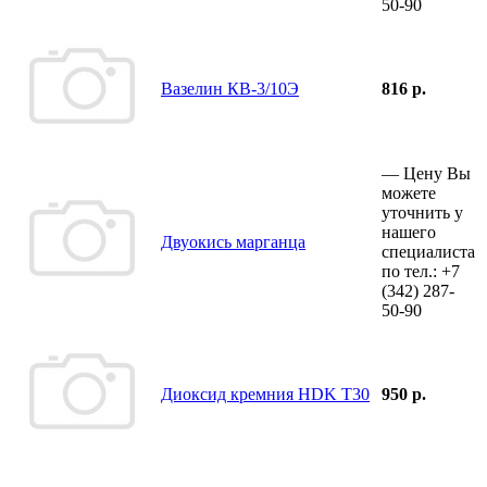
50-90
Вазелин КВ-3/10Э
816 р.
—
Цену Вы
можете
уточнить у
нашего
Двуокись марганца
специалиста
по тел.:
+7
(342)
287-
50-90
Диоксид кремния HDK T30
950 р.