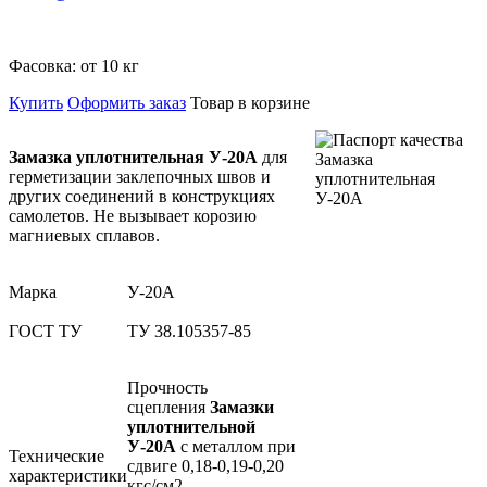
Фасовка:
от 10 кг
Купить
Оформить заказ
Товар в корзине
Замазка уплотнительная У-20А
для
герметизации заклепочных швов и
других соединений в конструкциях
самолетов. Не вызывает корозию
магниевых сплавов.
Марка
У-20А
ГОСТ ТУ
ТУ 38.105357-85
Прочность
сцепления
Замазки
уплотнительной
У-20А
с металлом при
Технические
сдвиге 0,18-0,19-0,20
характеристики
кгс/см2.