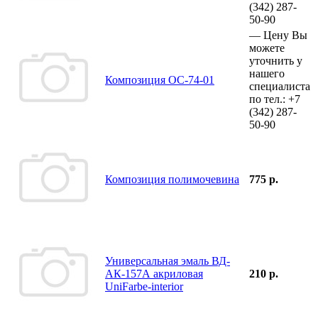
(342)
287-
50-90
—
Цену Вы
можете
уточнить у
нашего
Композиция ОС-74-01
специалиста
по тел.:
+7
(342)
287-
50-90
Композиция полимочевина
775 р.
Универсальная эмаль ВД-
АК-157А акриловая
210 р.
UniFarbe-interior