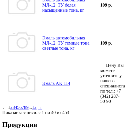
МЛ-12, ТУ белая,
109 р.
насыщенные тона, кг
Эмаль автомобильная
МЛ-12, ТУ темные тона,
109 р.
светлые тона, кг
—
Цену Вы
можете
уточнить у
нашего
Эмаль АК-114
специалиста
по тел.:
+7
(342)
287-
50-90
←
1
2
3
4
5
6
7
8
9
...
12
→
Показаны записи: с 1 по 40 из 453
Продукция