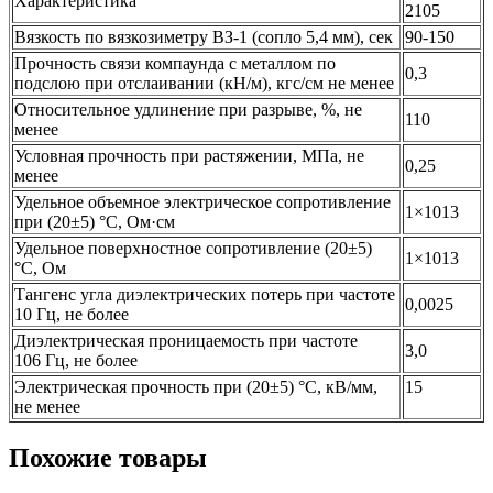
Характеристика
2105
Вязкость по вязкозиметру ВЗ-1 (сопло 5,4 мм), сек
90-150
Прочность связи компаунда с металлом по
0,3
подслою при отслаивании (кН/м), кгс/см не менее
Относительное удлинение при разрыве, %, не
110
менее
Условная прочность при растяжении, МПа, не
0,25
менее
Удельное объемное электрическое сопротивление
1×1013
при (20±5) °С, Ом·см
Удельное поверхностное сопротивление (20±5)
1×1013
°С, Ом
Тангенс угла диэлектрических потерь при частоте
0,0025
10 Гц, не более
Диэлектрическая проницаемость при частоте
3,0
106 Гц, не более
Электрическая прочность при (20±5) °С, кВ/мм,
15
не менее
Похожие товары