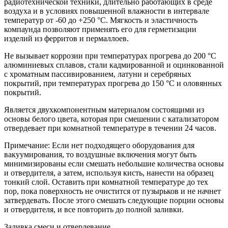
радиотехнической техники, длительно работающих в среде
воздуха и в условиях повышенной влажности в интервале
температур от -60 до +250 °С. Мягкость и эластичность
компаунда позволяют применять его для герметизации
изделий из ферритов и пермаллоев.
Не вызывает коррозии при температурах прогрева до 200 °С
алюминиевых сплавов, стали кадмированной и оцинкованной
с хроматным пассивированием, латуни и серебряных
покрытий, при температурах прогрева до 150 °С и оловянных
покрытий.
Является двухкомпонентным материалом состоящими из
основы белого цвета, которая при смешении с катализатором
отвердевает при комнатной температуре в течении 24 часов.
Примечание:
Если нет подходящего оборудования для
вакуумирования, то воздушные включения могут быть
минимизированы если смешать небольшие количества основы
и отвердителя, а затем, используя кисть, нанести на образец
тонкий слой. Oставить при комнатной температуре до тех
пор, пока поверхность не очистится от пузырьков и не начнет
затвердевать. После этого смешать следующие порции основы
и отвердителя, и все повторить до полной заливки.
Заливка смеси и отвердевание.