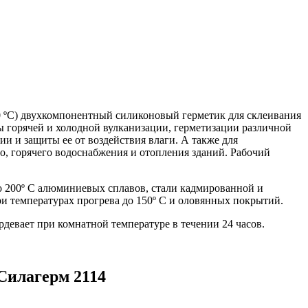
0 ºС) двухкомпонентный силиконовый герметик для склеивания
ы горячей и холодной вулканизации, герметизации различной
ии и защиты ее от воздействия влаги. А также для
, горячего водоснабжения и отопления зданий. Рабочий
 200º С алюминиевых сплавов, стали кадмированной и
и температурах прогрева до 150º С и оловянных покрытий.
евает при комнатной температуре в течении 24 часов.
Силагерм 2114