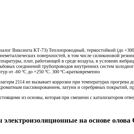
аналог Виксинта КТ-73) Теплопроводный, термостойкий (до +30
 неметаллических поверхностей, в том числе силиконовой резин
ппаратуры, плат, работающей в среде воздуха, в условиях вибрац
зьбовых соединений трубопроводов внутренних систем холодного
тур от -60 ºС до +250 ºС. 300 ºС-кратковременно
рм 2114 не вызывает коррозии при температурах прогрева до
хроматным пассивированием, латуни и серебряных покрытий, пр
щими из основы, которая при смешени с катализатором отверд
 электроизоляционные на основе олова 