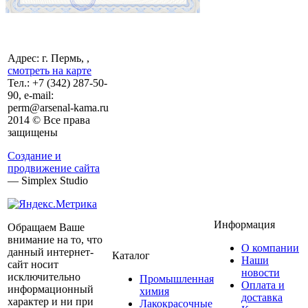
Адрес: г. Пермь, ,
смотреть на карте
Тел.:
+7 (342)
287-50-
90, e-mail:
perm@arsenal-kama.ru
2014 © Все права
защищены
Создание и
продвижение сайта
— Simplex Studio
Информация
Обращаем Ваше
внимание на то, что
О компании
данный интернет-
Каталог
Наши
сайт носит
новости
исключительно
Промышленная
Оплата и
информационный
химия
доставка
характер и ни при
Лакокрасочные