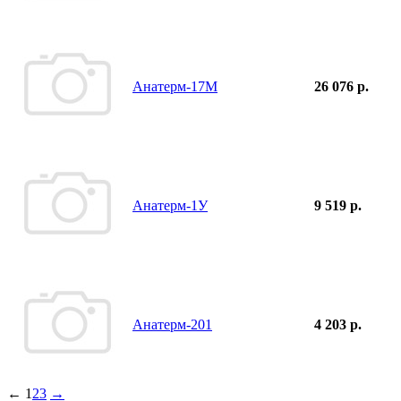
Анатерм-17М
26 076 р.
Анатерм-1У
9 519 р.
Анатерм-201
4 203 р.
←
1
2
3
→