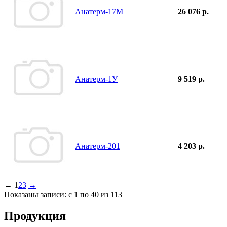
Анатерм-17М
26 076 р.
Анатерм-1У
9 519 р.
Анатерм-201
4 203 р.
←
1
2
3
→
Показаны записи: с 1 по 40 из 113
Продукция