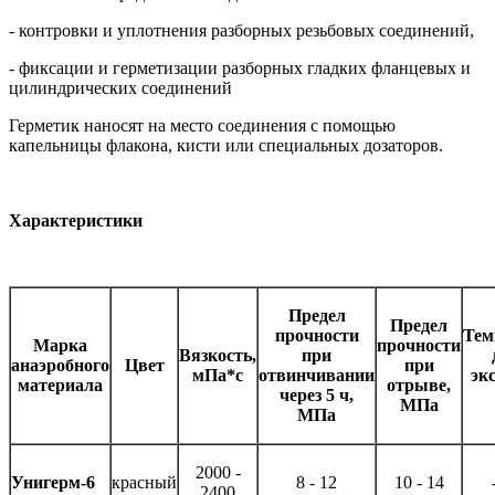
- контровки и уплотнения разборных резьбовых соединений,
- фиксации и герметизации разборных гладких фланцевых и
цилиндрических соединений
Герметик наносят на место соединения с помощью
капельницы флакона, кисти или специальных дозаторов.
Характеристики
Предел
Предел
прочности
Тем
Марка
прочности
Вязкость,
при
анаэробного
Цвет
при
мПа*с
отвинчивании
эк
материала
отрыве,
через 5 ч,
МПа
МПа
2000 -
Унигерм-6
красный
8 - 12
10 - 14
2400