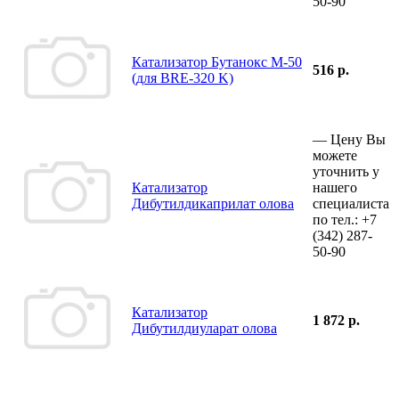
50-90
Катализатор Бутанокс М-50
516 р.
(для BRE-320 K)
—
Цену Вы
можете
уточнить у
Катализатор
нашего
Дибутилдикаприлат олова
специалиста
по тел.:
+7
(342)
287-
50-90
Катализатор
1 872 р.
Дибутилдиуларат олова