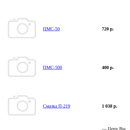
ПМС-50
720 р.
ПМС-500
400 р.
Смазка П-219
1 038 р.
—
Цену Вы