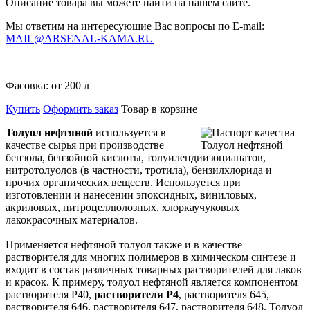
Описание товара вы можете найти на нашем сайте.
Мы ответим на интересующие Вас вопросы по E-mail:
MAIL@ARSENAL-KAMA.RU
Фасовка:
от 200 л
Купить
Оформить заказ
Товар в корзине
Толуол нефтяной
используется в
качестве сырья при производстве
бензола, бензойной кислоты, толуилендиизоцианатов,
нитротолуолов (в частности, тротила), бензилхлорида и
прочих органических веществ. Используется при
изготовлении и нанесении эпоксидных, виниловых,
акриловых, нитроцеллюлозных, хлоркаучуковых
лакокрасочных материалов.
Применяется нефтяной толуол также и в качестве
растворителя для многих полимеров в химическом синтезе и
входит в состав различных товарных растворителей для лаков
и красок. К примеру, толуол нефтяной является компонентом
растворителя Р40,
растворителя Р4
, растворителя 645,
растворителя 646, растворителя 647, растворителя 648. Толуол