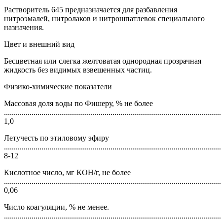
Растворитель 645 предназначается для разбавления
нитроэмалей, нитролаков и нитрошпатлевок специального
назначения.
Цвет и внешний вид
Бесцветная или слегка желтоватая однородная прозрачная
жидкость без видимых взвешенных частиц.
Физико-химические показатели
Массовая доля воды по Фишеру, % не более
..............................................................................................................
1,0
Летучесть по этиловому эфиру
..............................................................................................................
8-12
Кислотное число, мг КОН/г, не более
..............................................................................................................
0,06
Число коагуляции, % не менее.
..............................................................................................................