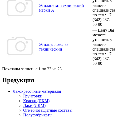
уточнить у
Этилацетат технический
нашего
марки А
специалиста
по тел.:
+7
(342)
287-
50-90
—
Цену Вы
можете
уточнить у
Этилцеллозольв
нашего
технический
специалиста
по тел.:
+7
(342)
287-
50-90
Показаны записи: с 1 по 23 из 23
Продукция
Лакокрасочные материалы
Грунтовки
Краски (ЛКМ)
Лаки (ЛКМ)
Огнебиозащитные составы
Полуфабрикаты