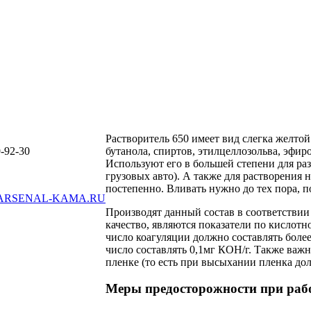
Растворитель 650 имеет вид слегка желтой
-92-30
бутанола, спиртов, этилцеллозольва, эфир
Используют его в большей степени для раз
грузовых авто). А также для растворения
постепенно. Вливать нужно до тех пора, п
ARSENAL-KAMA.RU
Производят данный состав в соответствии
качество, являются показатели по кислотн
число коагуляции должно составлять более
число составлять 0,1мг КОН/г. Также важн
пленке (то есть при высыхании пленка дол
Меры предосторожности при рабо