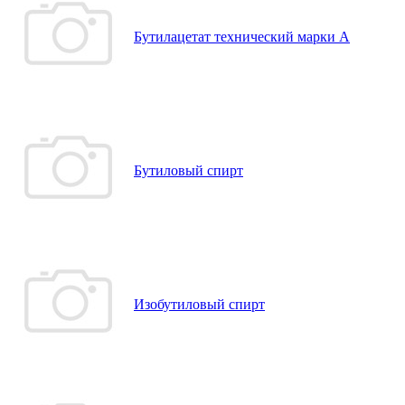
Бутилацетат технический марки А
Бутиловый спирт
Изобутиловый спирт