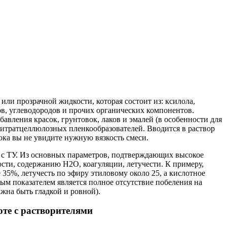
 или прозрачной жидкости, которая состоит из: ксилола,
ов, углеводородов и прочих органических компонентов.
бавления красок, грунтовок, лаков и эмалей (в особенности для
 нитратцеллюлозных пленкообразователей. Вводится в раствор
ока вы не увидите нужную вязкость смеси.
 с ТУ. Из основных параметров, подтверждающих высокое
ости, содержанию H2O, коагуляции, летучести. К примеру,
 35%, летучесть по эфиру этиловому около 25, а кислотное
ым показателем является полное отсутствие побеления на
жна быть гладкой и ровной).
те с растворителями