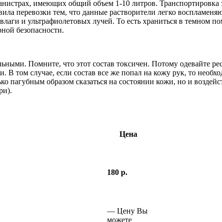
канистрах, имеющих общий объем 1-10 литров. Транспортировка 
ила перевозки тем, что данные растворители легко воспламеняю
лаги и ультрафиолетовых лучей. То есть храниться в темном по
рной безопасности.
ьными. Помните, что этот состав токсичен. Потому одевайте рес
 В том случае, если состав все же попал на кожу рук, то необх
лько пагубным образом сказаться на состоянии кожи, но и воздей
ри).
Цена
180 р.
—
Цену Вы
можете