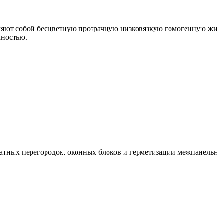
ляют собой бесцветную прозрачную низковязкую гомогенную жи
хностью.
натных перегородок, оконных блоков и герметизации межпанел