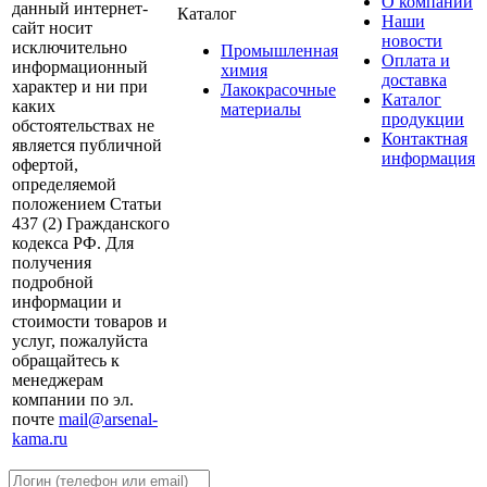
О компании
данный интернет-
Каталог
Наши
сайт носит
новости
исключительно
Промышленная
Оплата и
информационный
химия
доставка
характер и ни при
Лакокрасочные
Каталог
каких
материалы
продукции
обстоятельствах не
Контактная
является публичной
информация
офертой,
определяемой
положением Статьи
437 (2) Гражданского
кодекса РФ. Для
получения
подробной
информации и
стоимости товаров и
услуг, пожалуйста
обращайтесь к
менеджерам
компании по эл.
почте
mail@arsenal-
kama.ru