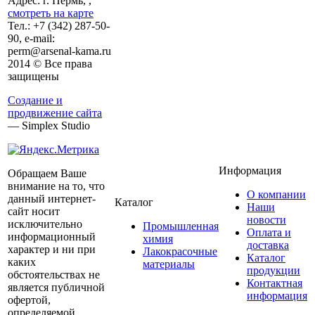
Адрес: г. Пермь, ,
смотреть на карте
Тел.:
+7 (342)
287-50-
90, e-mail:
perm@arsenal-kama.ru
2014 © Все права
защищены
Создание и
продвижение сайта
— Simplex Studio
Информация
Обращаем Ваше
внимание на то, что
О компании
данный интернет-
Каталог
Наши
сайт носит
новости
исключительно
Промышленная
Оплата и
информационный
химия
доставка
характер и ни при
Лакокрасочные
Каталог
каких
материалы
продукции
обстоятельствах не
Контактная
является публичной
информация
офертой,
определяемой