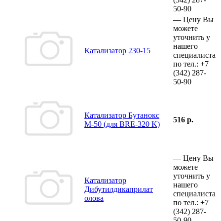
50-90
—
Цену Вы
можете
уточнить у
нашего
Катализатор 230-15
специалиста
по тел.:
+7
(342)
287-
50-90
Катализатор Бутанокс
516 р.
М-50 (для BRE-320 K)
—
Цену Вы
можете
уточнить у
Катализатор
нашего
Дибутилдикаприлат
специалиста
олова
по тел.:
+7
(342)
287-
50-90