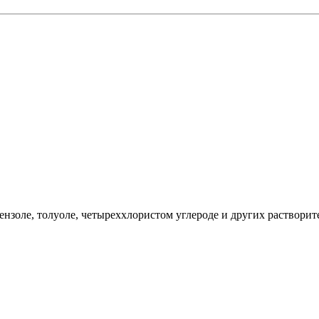
ензоле, толуоле, четыреххлористом углероде и других растворит