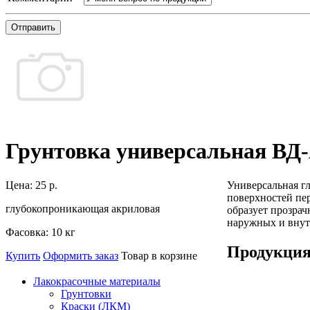
Отправить
Грунтовка универсальная ВД
Цена:
25 р.
Универсальная г
поверхностей пе
глубокопроникающая акриловая
образует прозра
наружных и внут
Фасовка:
10 кг
Продукци
Купить
Оформить заказ
Товар в корзине
Лакокрасочные материалы
Грунтовки
Краски (ЛКМ)