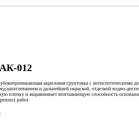
-АК-012
лубокопроникающая акриловая грунтовка с антисептическими до
ред шпатлеванием и дальнейшей окраской, отделкой водно-дис
чную пленку и выравнивает впитывающую способность основания
ренних работ.
я