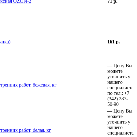
тексная OZON-2
71 р.
янка)
161 р.
—
Цену Вы
можете
уточнить у
нашего
ренних работ, бежевая, кг
специалиста
по тел.:
+7
(342)
287-
50-90
—
Цену Вы
можете
уточнить у
нашего
ренних работ, белая, кг
специалиста