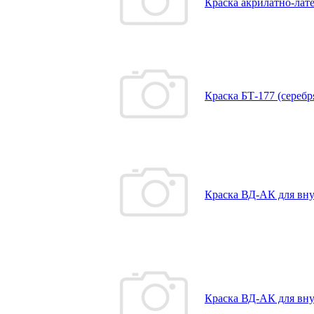
Краска акрилатно-ла
Краска БТ-177 (серебр
Краска ВД-АК для внут
Краска ВД-АК для внут