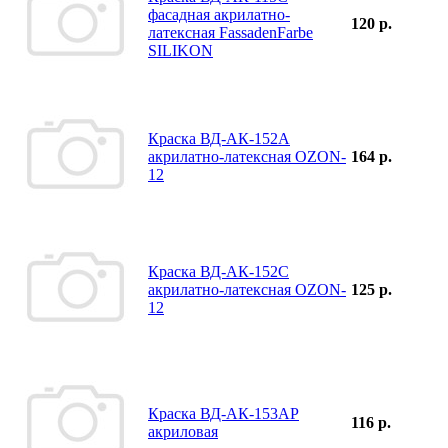
фасадная акрилатно-
120 р.
латексная FassadenFarbe
SILIKON
Краска ВД-АК-152А
акрилатно-латексная OZON-
164 р.
12
Краска ВД-АК-152С
акрилатно-латексная OZON-
125 р.
12
Краска ВД-АК-153АР
116 р.
акриловая