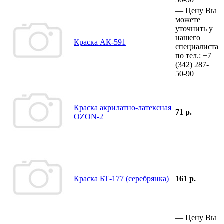
—
Цену Вы
можете
уточнить у
нашего
Краска АК-591
специалиста
по тел.:
+7
(342)
287-
50-90
Краска акрилатно-латексная
71 р.
OZON-2
Краска БТ-177 (серебрянка)
161 р.
—
Цену Вы