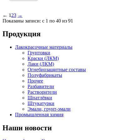
←
1
2
3
→
Показаны записи: с 1 по 40 из 91
Продукция
Лакокрасочные материалы
Грунтовки
Краски (ЛКМ)
Лаки (ЛКМ)
Огнебиозащитные составы
Полуфабрикаты
Прочее
Разбавители
Растворители
Шпатлёвки
Штукатурки
Эмали, грунт-эмали
Промышленная химия
Наши новости