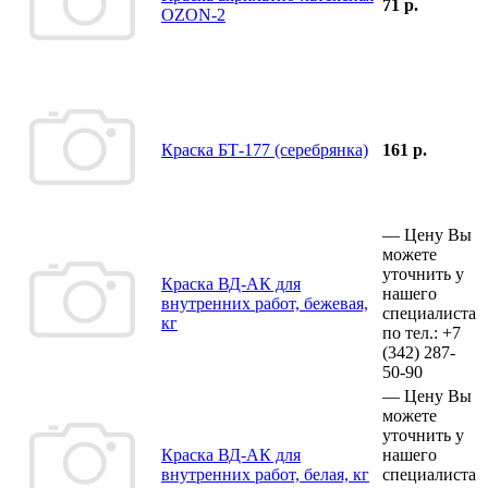
71 р.
OZON-2
Краска БТ-177 (серебрянка)
161 р.
—
Цену Вы
можете
уточнить у
Краска ВД-АК для
нашего
внутренних работ, бежевая,
специалиста
кг
по тел.:
+7
(342)
287-
50-90
—
Цену Вы
можете
уточнить у
Краска ВД-АК для
нашего
внутренних работ, белая, кг
специалиста