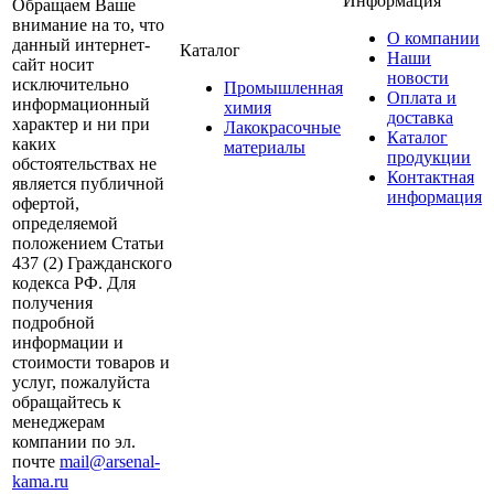
Информация
Обращаем Ваше
внимание на то, что
О компании
данный интернет-
Каталог
Наши
сайт носит
новости
исключительно
Промышленная
Оплата и
информационный
химия
доставка
характер и ни при
Лакокрасочные
Каталог
каких
материалы
продукции
обстоятельствах не
Контактная
является публичной
информация
офертой,
определяемой
положением Статьи
437 (2) Гражданского
кодекса РФ. Для
получения
подробной
информации и
стоимости товаров и
услуг, пожалуйста
обращайтесь к
менеджерам
компании по эл.
почте
mail@arsenal-
kama.ru