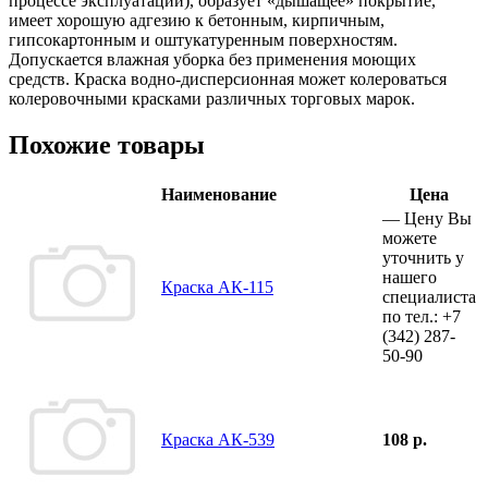
процессе эксплуатации), образует «дышащее» покрытие,
имеет хорошую адгезию к бетонным, кирпичным,
гипсокартонным и оштукатуренным поверхностям.
Допускается влажная уборка без применения моющих
средств. Краска водно-дисперсионная может колероваться
колеровочными красками различных торговых марок.
Похожие товары
Наименование
Цена
—
Цену Вы
можете
уточнить у
нашего
Краска АК-115
специалиста
по тел.:
+7
(342)
287-
50-90
Краска АК-539
108 р.