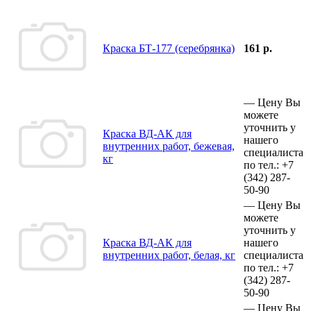
Краска БТ-177 (серебрянка)
161 р.
—
Цену Вы
можете
уточнить у
Краска ВД-АК для
нашего
внутренних работ, бежевая,
специалиста
кг
по тел.:
+7
(342)
287-
50-90
—
Цену Вы
можете
уточнить у
Краска ВД-АК для
нашего
внутренних работ, белая, кг
специалиста
по тел.:
+7
(342)
287-
50-90
—
Цену Вы