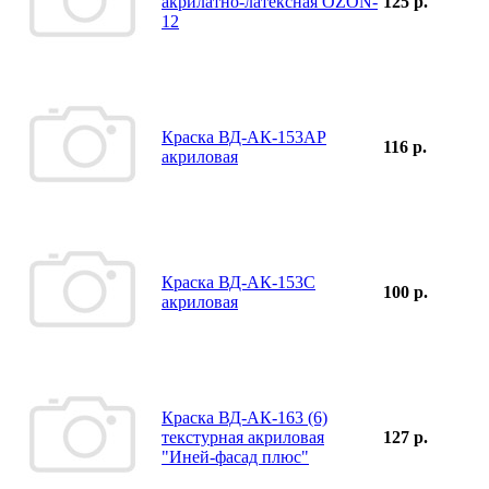
акрилатно-латексная OZON-
125 р.
12
Краска ВД-АК-153АР
116 р.
акриловая
Краска ВД-АК-153С
100 р.
акриловая
Краска ВД-АК-163 (6)
текстурная акриловая
127 р.
"Иней-фасад плюс"