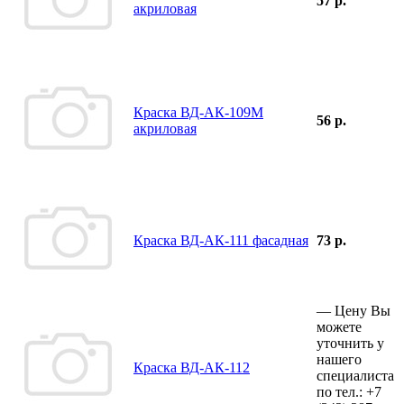
57 р.
акриловая
Краска ВД-АК-109М
56 р.
акриловая
Краска ВД-АК-111 фасадная
73 р.
—
Цену Вы
можете
уточнить у
нашего
Краска ВД-АК-112
специалиста
по тел.:
+7