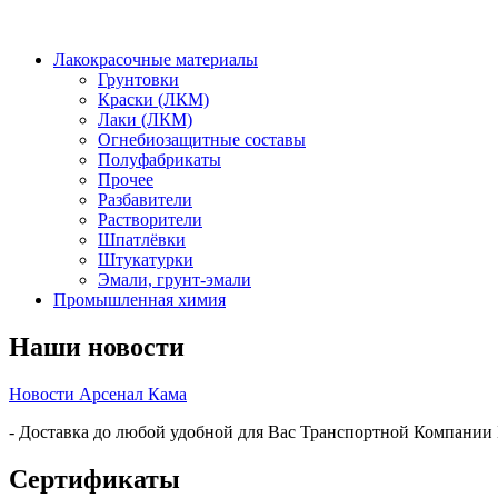
Лакокрасочные материалы
Грунтовки
Краски (ЛКМ)
Лаки (ЛКМ)
Огнебиозащитные составы
Полуфабрикаты
Прочее
Разбавители
Растворители
Шпатлёвки
Штукатурки
Эмали, грунт-эмали
Промышленная химия
Наши новости
Новости Арсенал Кама
- Доставка до любой удобной для Вас Транспортной Компании
Сертификаты