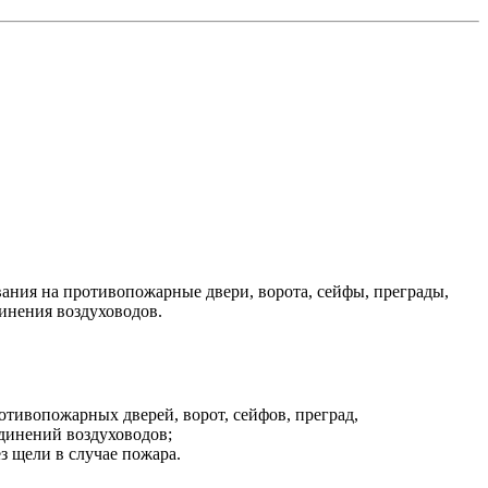
вания на противопожарные двери, ворота, сейфы, преграды,
инения воздуховодов.
тивопожарных дверей, ворот, сейфов, преград,
динений воздуховодов;
з щели в случае пожара.