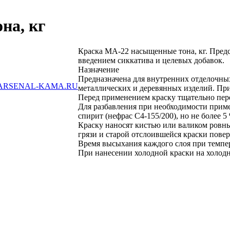
на, кг
Краска МА-22 насыщенные тона, кг. Предс
введением сиккатива и целевых добавок.
Назначение
Предназначена для внутренних отделочных
ARSENAL-KAMA.RU
металлических и деревянных изделий. Пр
Перед применением краску тщательно пе
Для разбавления при необходимости приме
спирит (нефрас С4-155/200), но не более 5
Краску наносят кистью или валиком ровн
грязи и старой отслоившейся краски пове
Время высыхания каждого слоя при темпера
При нанесении холодной краски на холод