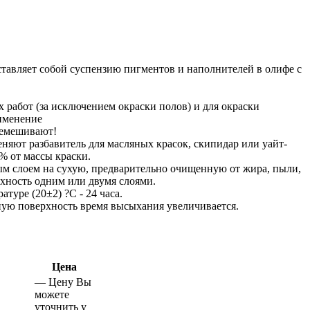
тавляет собой суспензию пигментов и наполнителей в олифе с
 работ (за исключением окраски полов) и для окраски
именение
ремешивают!
няют разбавитель для масляных красок, скипидар или уайт-
 % от массы краски.
ым слоем на сухую, предварительно очищенную от жира, пыли,
рхность одним или двумя слоями.
туре (20±2) ?С - 24 часа.
ную поверхность время высыхания увеличивается.
Цена
—
Цену Вы
можете
уточнить у