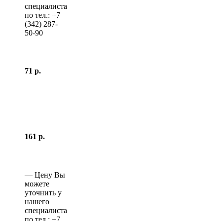
специалиста
по тел.:
+7
(342)
287-
50-90
71 р.
161 р.
—
Цену Вы
можете
уточнить у
нашего
специалиста
по тел.:
+7