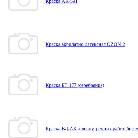
Краска АК-591
Краска акрилатно-латексная OZON-2
Краска БТ-177 (серебрянка)
Краска ВД-АК для внутренних работ, бежев