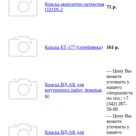
Краска акрилатно-латексная
71 р.
OZON-2
Краска БТ-177 (серебрянка)
161 р.
—
Цену Вы
можете
уточнить у
Краска ВД-АК для
нашего
внутренних работ, бежевая,
специалиста
кг
по тел.:
+7
(342)
287-
50-90
—
Цену Вы
можете
уточнить у
Краска ВД-АК для
нашего