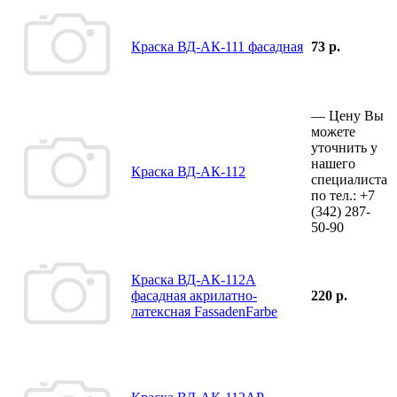
Краска ВД-АК-111 фасадная
73 р.
—
Цену Вы
можете
уточнить у
нашего
Краска ВД-АК-112
специалиста
по тел.:
+7
(342)
287-
50-90
Краска ВД-АК-112А
фасадная акрилатно-
220 р.
латексная FassadenFarbe