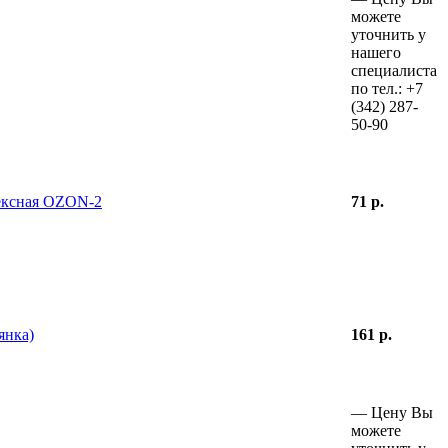
можете
уточнить у
нашего
специалиста
по тел.:
+7
(342)
287-
50-90
тексная OZON-2
71 р.
янка)
161 р.
—
Цену Вы
можете