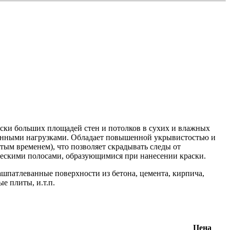
ски больших площадей стен и потолков в сухих и влажных
нными нагрузками. Обладает повышенной укрывистостью и
м временем), что позволяет скрадывать следы от
ескими полосами, образующимися при нанесении краски.
шпатлеванные поверхности из бетона, цемента, кирпича,
е плиты, и.т.п.
Цена