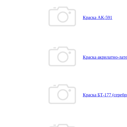
Краска АК-591
Краска акрилатно-ла
Краска БТ-177 (серебр