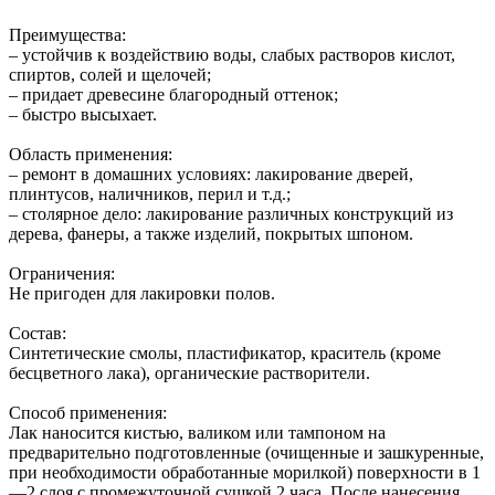
Преимущества:
– устойчив к воздействию воды, слабых растворов кислот,
спиртов, солей и щелочей;
– придает древесине благородный оттенок;
– быстро высыхает.
Область применения:
– ремонт в домашних условиях: лакирование дверей,
плинтусов, наличников, перил и т.д.;
– столярное дело: лакирование различных конструкций из
дерева, фанеры, а также изделий, покрытых шпоном.
Ограничения:
Не пригоден для лакировки полов.
Состав:
Синтетические смолы, пластификатор, краситель (кроме
бесцветного лака), органические растворители.
Способ применения:
Лак наносится кистью, валиком или тампоном на
предварительно подготовленные (очищенные и зашкуренные,
при необходимости обработанные морилкой) поверхности в 1
—2 слоя с промежуточной сушкой 2 часа. После нанесения