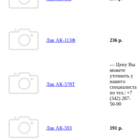
Лак АК-113Ф
236 р.
—
Цену Вы
можете
уточнить у
нашего
Лак АК-578Т
специалиста
по тел.:
+7
(342)
287-
50-90
Лак АК-593
191 р.