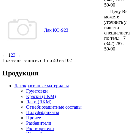
50-90
—
Цену Вы
можете
уточнить у
нашего
Лак КО-923
специалиста
по тел.:
+7
(342)
287-
50-90
←
1
2
3
→
Показаны записи: с 1 по 40 из 102
Продукция
Лакокрасочные материалы
Грунтовки
Краски (ЛКМ)
Лаки (ЛКМ)
Огнебиозащитные составы
Полуфабрикаты
Прочее
Разбавители
Растворители