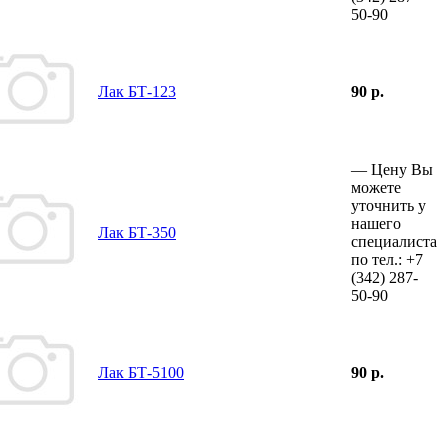
50-90
Лак БТ-123
90 р.
—
Цену Вы
можете
уточнить у
нашего
Лак БТ-350
специалиста
по тел.:
+7
(342)
287-
50-90
Лак БТ-5100
90 р.