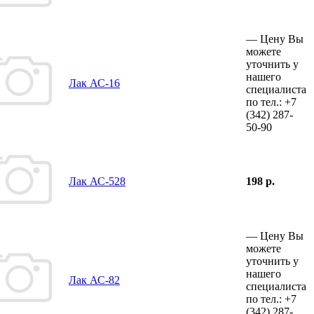
—
Цену Вы
можете
уточнить у
нашего
Лак АС-16
специалиста
по тел.:
+7
(342)
287-
50-90
Лак АС-528
198 р.
—
Цену Вы
можете
уточнить у
нашего
Лак АС-82
специалиста
по тел.:
+7
(342)
287-