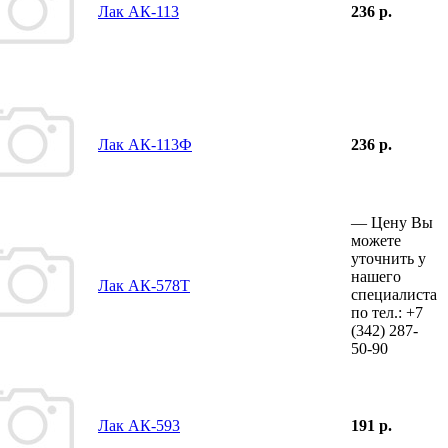
Лак АК-113
236 р.
Лак АК-113Ф
236 р.
—
Цену Вы
можете
уточнить у
нашего
Лак АК-578Т
специалиста
по тел.:
+7
(342)
287-
50-90
Лак АК-593
191 р.