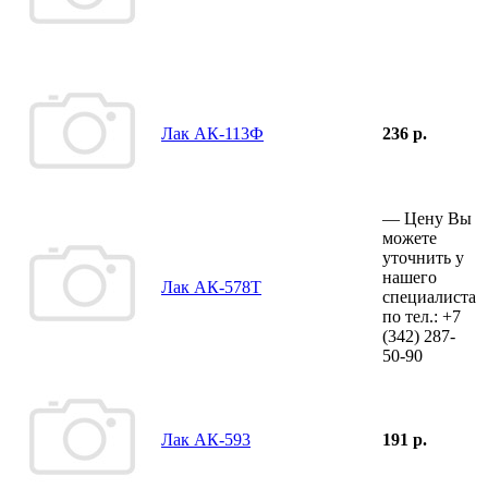
Лак АК-113Ф
236 р.
—
Цену Вы
можете
уточнить у
нашего
Лак АК-578Т
специалиста
по тел.:
+7
(342)
287-
50-90
Лак АК-593
191 р.