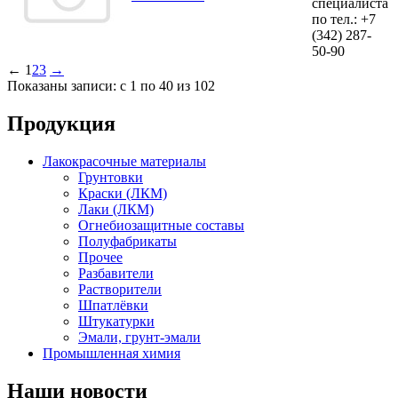
специалиста
по тел.:
+7
(342)
287-
50-90
←
1
2
3
→
Показаны записи: с 1 по 40 из 102
Продукция
Лакокрасочные материалы
Грунтовки
Краски (ЛКМ)
Лаки (ЛКМ)
Огнебиозащитные составы
Полуфабрикаты
Прочее
Разбавители
Растворители
Шпатлёвки
Штукатурки
Эмали, грунт-эмали
Промышленная химия
Наши новости