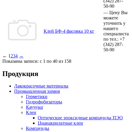
(342)
287-
50-90
—
Цену Вы
можете
уточнить у
нашего
Клей БФ-4 фасовка 10 кг
специалиста
по тел.:
+7
(342)
287-
50-90
←
1
2
3
4
→
Показаны записи: с 1 по 40 из 158
Продукция
Лакокрасочные материалы
Промышленная химия
Герметики
Гидрофобизаторы
Каучуки
Клеи
Оптические эпоксидные компаунды ПЭО
Цианакрилатные клеи
Компаунды