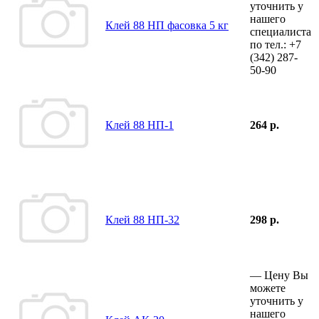
уточнить у
нашего
Клей 88 НП фасовка 5 кг
специалиста
по тел.:
+7
(342)
287-
50-90
Клей 88 НП-1
264 р.
Клей 88 НП-32
298 р.
—
Цену Вы
можете
уточнить у
нашего