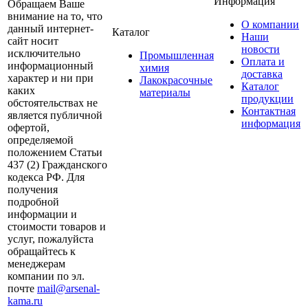
Информация
Обращаем Ваше
внимание на то, что
О компании
данный интернет-
Каталог
Наши
сайт носит
новости
исключительно
Промышленная
Оплата и
информационный
химия
доставка
характер и ни при
Лакокрасочные
Каталог
каких
материалы
продукции
обстоятельствах не
Контактная
является публичной
информация
офертой,
определяемой
положением Статьи
437 (2) Гражданского
кодекса РФ. Для
получения
подробной
информации и
стоимости товаров и
услуг, пожалуйста
обращайтесь к
менеджерам
компании по эл.
почте
mail@arsenal-
kama.ru